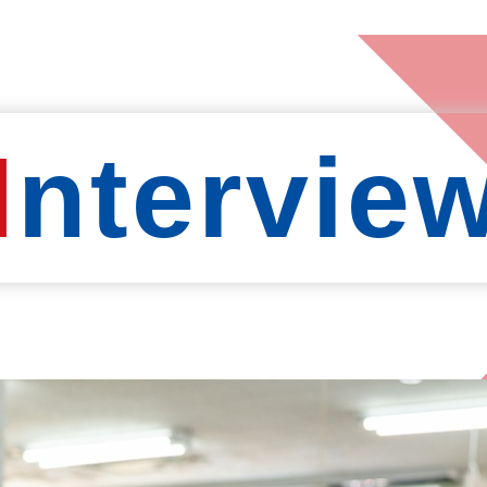
I
ntervie