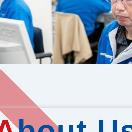
A
bout U